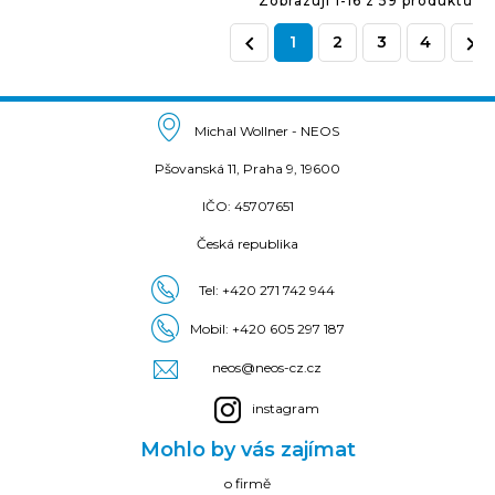
Zobrazuji 1-16 z 59 produktů


1
2
3
4
Michal Wollner - NEOS
Pšovanská 11, Praha 9, 19600
IČO: 45707651
Česká republika
Tel:
+420 271 742 944
Mobil:
+420 605 297 187
neos@neos-cz.cz
instagram
Mohlo by vás zajímat
o firmě