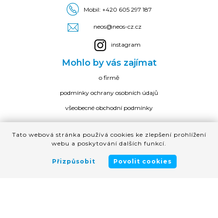
Mobil:
+420 605 297 187
neos@neos-cz.cz
instagram
Mohlo by vás zajímat
o firmě
podmínky ochrany osobních údajů
všeobecné obchodní podmínky
Tato webová stránka používá cookies ke zlepšení prohlížení
Všechna práva vyhrazena © 2026
webu a poskytování dalších funkcí.
Vytvořilo Shortway software s.r.o
Přizpůsobit
Povolit cookies