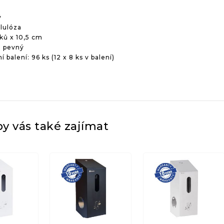
ý
lulóza
ků x 10,5 cm
 pevný
 balení: 96 ks (12 x 8 ks v balení)
y vás také zajímat