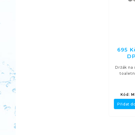
695 K
D
Držák na 
toaletn
Kód:
M
Přidat d