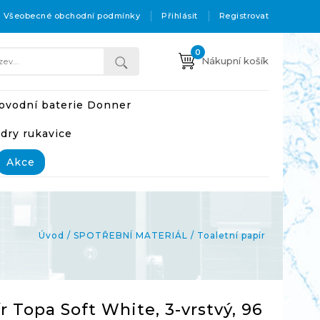
Všeobecné obchodní podmínky
Přihlásit
Registrovat
0
Nákupní košík
ovodní baterie Donner
adry rukavice
Akce
Úvod
SPOTŘEBNÍ MATERIÁL
Toaletní papír
r Topa Soft White, 3-vrstvý, 96