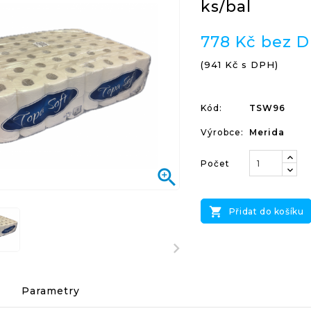
ks/bal
778 Kč bez 
(941 Kč s DPH)
Kód:
TSW96
Výrobce:
Merida
Počet


Přidat do košíku
Parametry