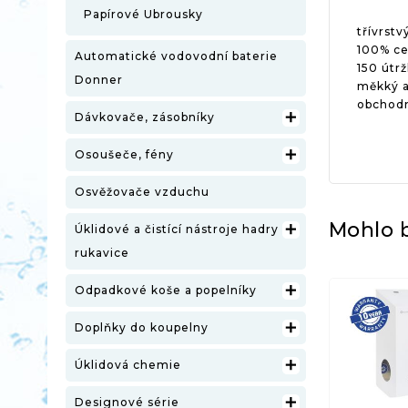
Papírové Ubrousky
třívrstv
100% ce
Automatické vodovodní baterie
150 útrž
Donner
měkký a
obchodní

Dávkovače, zásobníky

Osoušeče, fény
Osvěžovače vzduchu
Mohlo b

Úklidové a čistící nástroje hadry
rukavice

Odpadkové koše a popelníky

Doplňky do koupelny

Úklidová chemie

Designové série