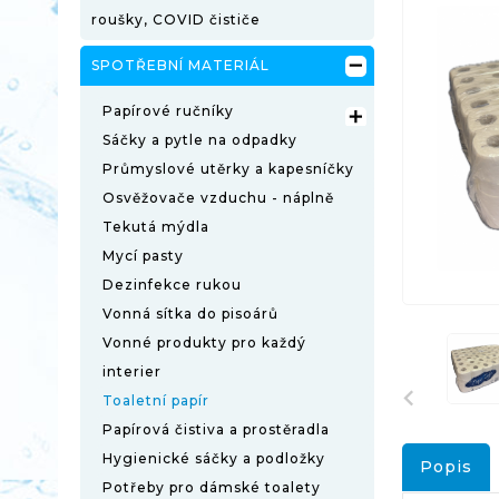
roušky, COVID čističe

SPOTŘEBNÍ MATERIÁL
Papírové ručníky

Sáčky a pytle na odpadky
Průmyslové utěrky a kapesníčky
Osvěžovače vzduchu - náplně
Tekutá mýdla
Mycí pasty
Dezinfekce rukou
Vonná sítka do pisoárů
Vonné produkty pro každý
interier
Toaletní papír
Papírová čistiva a prostěradla
Hygienické sáčky a podložky
Popis
Potřeby pro dámské toalety