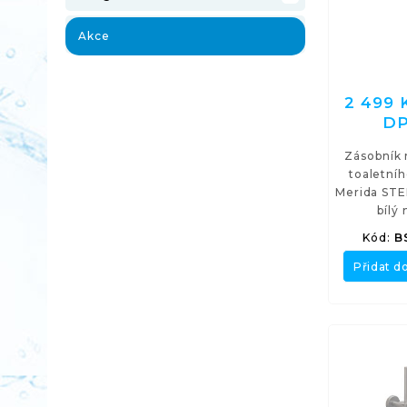
Akce
2 499 
D
Zásobník 
toaletníh
Merida STE
bílý
Kód:
B
Přidat d