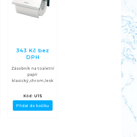
343 Kč bez
DPH
Zásobník na toaletní
papír
klasický,chrom,lesk
Kód:
U1S
Přidat do košíku