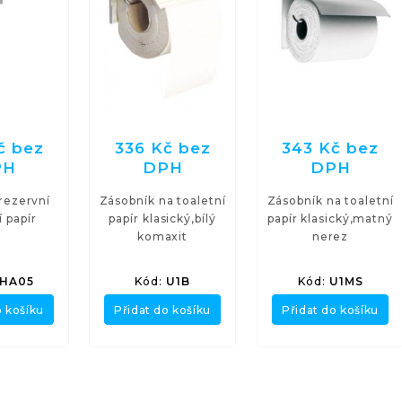
č bez
336 Kč bez
343 Kč bez
PH
DPH
DPH
rezervní
Zásobník na toaletní
Zásobník na toaletní
í papír
papír klasický,bílý
papír klasický,matný
komaxit
nerez
HA05
Kód:
U1B
Kód:
U1MS
o košíku
Přidat do košíku
Přidat do košíku