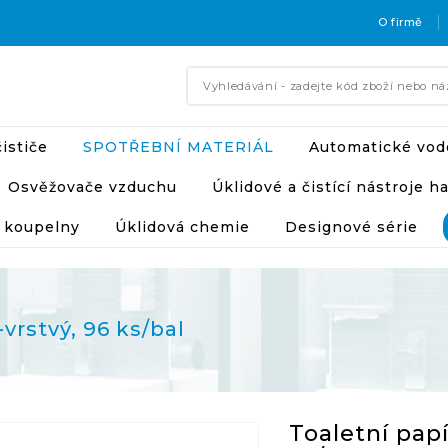
O firmě
ističe
SPOTŘEBNÍ MATERIÁL
Automatické vod
Osvěžovače vzduchu
Úklidové a čistící nástroje h
 koupelny
Úklidová chemie
Designové série
vrstvý, 96 ks/bal
Toaletní papí