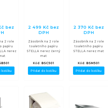
Kč bez
2 499 Kč bez
2 370 Kč bez
PH
DPH
DPH
na 2 role
Zásobník na 2 role
Zásobník na 2 role
o papíru
toaletního papíru
toaletního papíru
LLA nerez
STELLA nerez černý
STELLA nerez mat
 mat
mat
SB501
Kód:
BSC501
Kód:
BSM501
o košíku
Přidat do košíku
Přidat do košíku