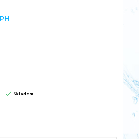
DPH

Skladem