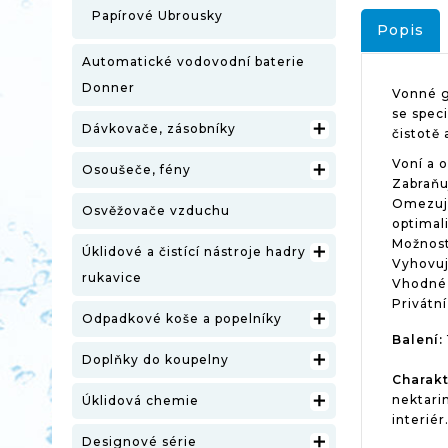
Papírové Ubrousky
Popis
Automatické vodovodní baterie
Donner
Vonné g
se spec

Dávkovače, zásobníky
čistotě 
Voní a 

Osoušeče, fény
Zabraňu
Omezuje
Osvěžovače vzduchu
optimal
Možnost

Úklidové a čistící nástroje hadry
Vyhovuj
rukavice
Vhodné 
Privátní

Odpadkové koše a popelníky
Balení:

Doplňky do koupelny
Charakt
nektari

Úklidová chemie
interiér

Designové série