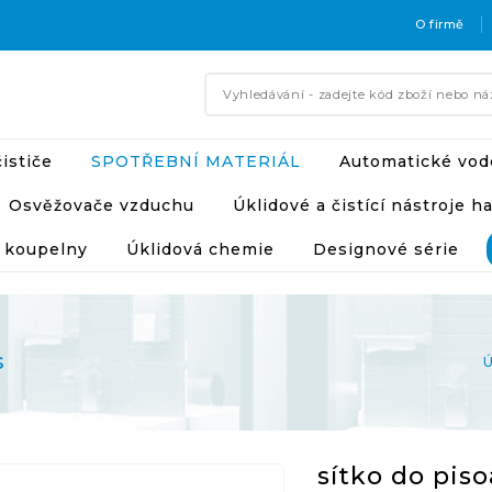
O firmě
ističe
SPOTŘEBNÍ MATERIÁL
Automatické vod
Osvěžovače vzduchu
Úklidové a čistící nástroje h
 koupelny
Úklidová chemie
Designové série
s
sítko do pis