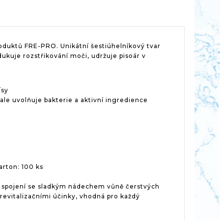
roduktů FRE-PRO. Unikátní šestiúhelníkový tvar
kuje rozstřikování moči, udržuje pisoár v
ísy
e uvolňuje bakterie a aktivní ingredience
arton: 100 ks
e spojení se sladkým nádechem vůně čerstvých
revitalizačními účinky, vhodná pro každý