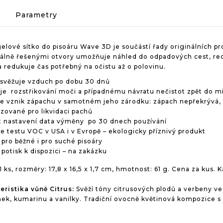
Parametry
elové sítko do pisoáru Wave 3D je součástí řady originálních p
iálně řešenými otvory umožňuje náhled do odpadových cest, redu
a redukuje čas potřebný na očistu až o polovinu.
osvěžuje vzduch po dobu 30 dnů
je rozstřikování moči a případnému návratu nečistot zpět do m
 vznik zápachu v samotném jeho zárodku: zápach nepřekrývá, al
izované pro likvidaci pachů
 nastavení data výměny po 30 dnech používání
e testu VOC v USA i v Evropě – ekologicky příznivý produkt
pro běžné i pro suché pisoáry
 potisk k dispozici – na zakázku
1 ks, rozměry: 17,8 x 16,5 x 1,7 cm, hmotnost: 61 g. Cena za kus. K
eristika vůně Citrus:
Svěží tóny citrusových plodů a verbeny v
nek, kumarinu a vanilky. Tradiční ovocně květinová kompozice s 
.