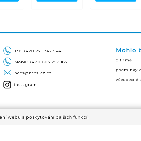
Mohlo b
Tel:
+420 271 742 944
o firmě
Mobil:
+420 605 297 187
podmínky o
neos@neos-cz.cz
všeobecné 
instagram
ení webu a poskytování dalších funkcí.