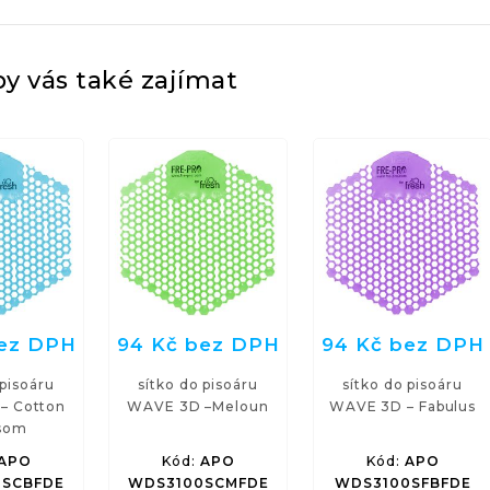
y vás také zajímat
bez DPH
94 Kč bez DPH
94 Kč bez DPH
 pisoáru
sítko do pisoáru
sítko do pisoáru
– Cotton
WAVE 3D –Meloun
WAVE 3D – Fabulus
som
APO
Kód:
APO
Kód:
APO
SCBFDE
WDS3100SCMFDE
WDS3100SFBFDE