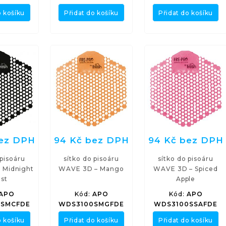
o košíku
Přidat do košíku
Přidat do košíku
bez DPH
94 Kč bez DPH
94 Kč bez DPH
 pisoáru
sítko do pisoáru
sítko do pisoáru
 Midnight
WAVE 3D – Mango
WAVE 3D – Spiced
st
Apple
APO
Kód:
APO
Kód:
APO
SMCFDE
WDS3100SMGFDE
WDS3100SSAFDE
o košíku
Přidat do košíku
Přidat do košíku