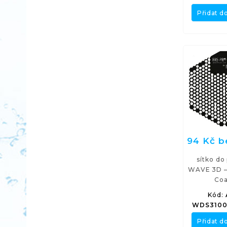
Přidat d
94 Kč 
sítko do
WAVE 3D –
Coa
Kód:
WDS3100
Přidat d