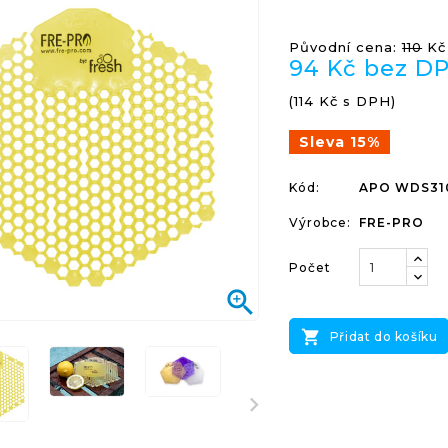
Původní cena:
110
Kč
94 Kč bez D
(114 Kč s DPH)
Sleva 15%
Kód:
APO WDS31
Výrobce:
FRE-PRO
Počet


Přidat do košíku