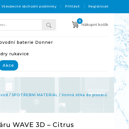
Všeobecné obchodní podmínky
Přihlásit
Registrovat
0
Nákupní košík
ovodní baterie Donner
adry rukavice
Akce
Úvod
SPOTŘEBNÍ MATERIÁL
Vonná sítka do pisoárů
oáru WAVE 3D – Citrus