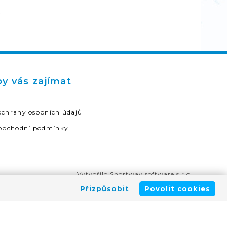
y vás zajímat
chrany osobních údajů
obchodní podmínky
Vytvořilo Shortway software s.r.o
Přizpůsobit
Povolit cookies