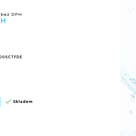
 bez DPH
PH
00SCTFDE

Skladem